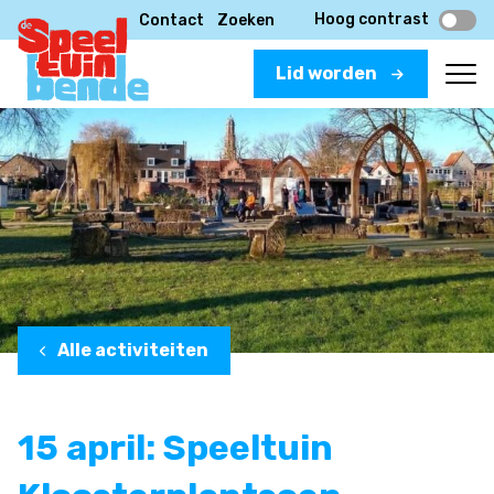
Hoog contrast
Contact
Zoeken
Lid worden
Alle activiteiten
15 april: Speeltuin