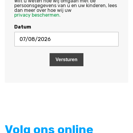
Wilt u weten hoe wij omgaan met de
persoonsgegevens van u en uw kinderen, lees
dan meer over hoe wij uw
privacy beschermen.
Datum
DD
slash
MM
slash
JJJJ
Volg ons online