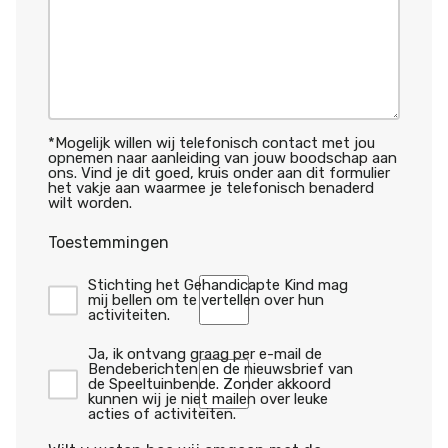
*Mogelijk willen wij telefonisch contact met jou
opnemen naar aanleiding van jouw boodschap aan
ons. Vind je dit goed, kruis onder aan dit formulier
het vakje aan waarmee je telefonisch benaderd
wilt worden.
Toestemmingen
Ja,
Stichting het Gehandicapte Kind mag
de
mij bellen om te vertellen over hun
Speeltuinbende
activiteiten.
mag
telefonisch
Ja, ik ontvang graag per e-mail de
contact
Nieuwsbrief
Bendeberichten en de nieuwsbrief van
met
de Speeltuinbende. Zonder akkoord
mij
kunnen wij je niet mailen over leuke
opnemen.
acties of activiteiten.