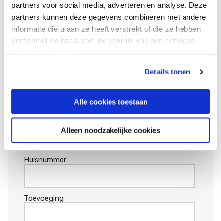
Geboortedatum
*
partners voor social media, adverteren en analyse. Deze
partners kunnen deze gegevens combineren met andere
DD
informatie die u aan ze heeft verstrekt of die ze hebben
slash
verzameld op basis van uw gebruik van hun services.
MM
slash
Voeg
Privacyverklaring
JJJJ
extra
Voeg een extra gezinslid toe
gezinslid
Details tonen
toe
extra
1
Adres | Om het welkomstcadeau te
kunnen ontvangen is het huisadres
Alle cookies toestaan
noodzakelijk.
Postcode
Alleen noodzakelijke cookies
Huisnummer
Toevoeging