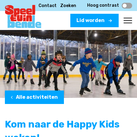
Hoog contrast
Contact
Zoeken
Lid worden
Alle activiteiten
Kom naar de Happy Kids