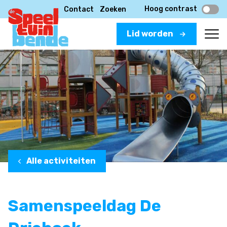
Hoog contrast
Contact
Zoeken
Lid worden
Alle activiteiten
Samenspeeldag De