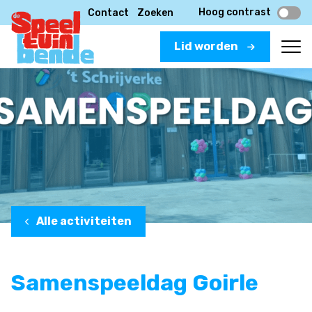
Hoog contrast
Contact
Zoeken
Lid worden
Alle activiteiten
Samenspeeldag Goirle