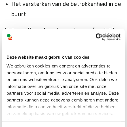
Het versterken van de betrokkenheid in de
buurt
Het wordt een laagdrempelige en feestelijke
buitenactiviteit die laat zien dat samen
spelen voor iedereen mogelijk is!
Deze website maakt gebruik van cookies
We gebruiken cookies om content en advertenties te
Kom jij ook?
personaliseren, om functies voor social media te bieden
en om ons websiteverkeer te analyseren. Ook delen we
We kijken ernaar uit om met alle kinderen en
informatie over uw gebruik van onze site met onze
partners voor social media, adverteren en analyse. Deze
ouders een fantastische, inclusieve middag
partners kunnen deze gegevens combineren met andere
te beleven. Tot 11 april in Goirle!
informatie die u aan ze heeft verstrekt of die ze hebben
verzameld op basis van uw gebruik van hun services.
Privacyverklaring