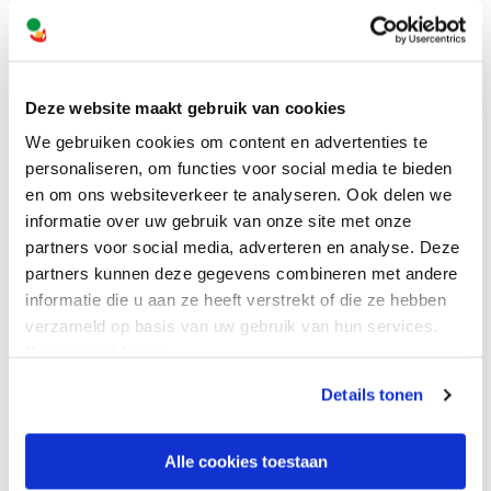
Roermond
ADRES
Oude Keulsebaan 150, 6045 GB Roermond
Deze website maakt gebruik van cookies
We gebruiken cookies om content en advertenties te
WEBSITE
personaliseren, om functies voor social media te bieden
en om ons websiteverkeer te analyseren. Ook delen we
informatie over uw gebruik van onze site met onze
partners voor social media, adverteren en analyse. Deze
partners kunnen deze gegevens combineren met andere
informatie die u aan ze heeft verstrekt of die ze hebben
verzameld op basis van uw gebruik van hun services.
Privacyverklaring
Details tonen
Volg ons online
Alle cookies toestaan