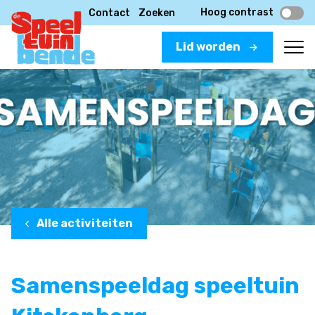
Hoog contrast
Contact
Zoeken
Lid worden
Alle activiteiten
Samenspeeldag speeltuin