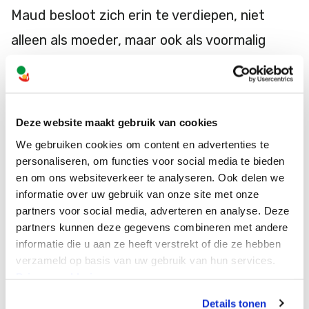
Maud besloot zich erin te verdiepen, niet
alleen als moeder, maar ook als voormalig
leerkracht. Ze vroeg zich af:
Hoe kan een
zorgintensief kind écht opgroeien in de
buurt? Wat is daarvoor nodig?
Deze website maakt gebruik van cookies
We gebruiken cookies om content en advertenties te
personaliseren, om functies voor social media te bieden
Benieuwd hoe Maud dat aanpakt? Lees er
en om ons websiteverkeer te analyseren. Ook delen we
meer over op de website van Makkelijker
informatie over uw gebruik van onze site met onze
partners voor social media, adverteren en analyse. Deze
Meedoen of beluister haar
podcast!
partners kunnen deze gegevens combineren met andere
informatie die u aan ze heeft verstrekt of die ze hebben
Website Makkelijker Meedoen
verzameld op basis van uw gebruik van hun services.
Privacyverklaring
Details tonen