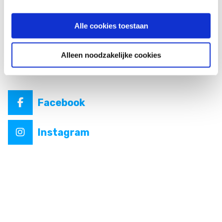
Alle cookies toestaan
Alleen noodzakelijke cookies
Volg ons online
Facebook
Instagram