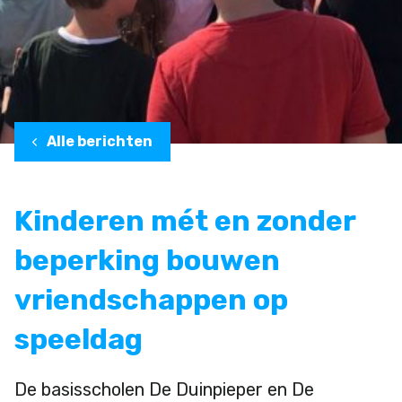
Alle berichten
Kinderen mét en zonder
beperking bouwen
vriendschappen op
speeldag
De basisscholen De Duinpieper en De