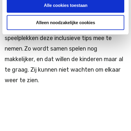
Alle cookies toestaan
bevindingen. Waarop de wethouder beloofde
de aanpassingen waar mogelijk door te
Alleen noodzakelijke cookies
voeren en ook vooral bij de bouw van nieuwe
speelplekken deze inclusieve tips mee te
nemen. Zo wordt samen spelen nog
makkelijker, en dat willen de kinderen maar al
te graag. Zij kunnen niet wachten om elkaar
weer te zien.