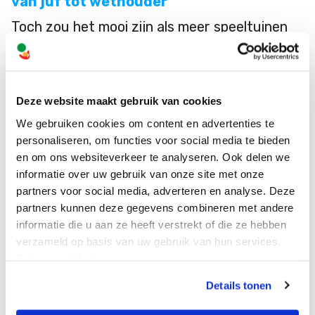
van juf tot wethouder
Toch zou het mooi zijn als meer speeltuinen
toegankelijk worden. En dat bereiken de
kinderen niet alleen. De juffen, de
buurtsportcoach van Sportbedrijf Noordwijk
Deze website maakt gebruik van cookies
We gebruiken cookies om content en advertenties te
en ‘Noordwijk voor Iedereen’ hielpen mee met
personaliseren, om functies voor social media te bieden
het testten van de speeltuin. Wethouder
en om ons websiteverkeer te analyseren. Ook delen we
informatie over uw gebruik van onze site met onze
Dennis Salman en 3 gemeenteambtenaren
partners voor social media, adverteren en analyse. Deze
legden hun oor te luister bij de kinderen én
partners kunnen deze gegevens combineren met andere
informatie die u aan ze heeft verstrekt of die ze hebben
speelden actief mee. De wethouder ging
verzameld op basis van uw gebruik van hun services.
geblinddoekt met hulp van de kinderen op de
Privacyverklaring
nestschommel.
Details tonen
Aan het eind deelden de kinderen hun