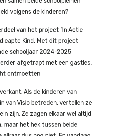
bben samen beide schoolpleinen
eld volgens de kinderen?
deel van het project ‘In Actie
icapte Kind. Met dit project
nde schooljaar 2024-2025
eerder afgetrapt met een gastles,
écht ontmoetten.
overkant. Als de kinderen van
n van Visio betreden, vertellen ze
ein zijn. Ze zagen elkaar wel altijd
n, maar het hek tussen beide
e elkaar dus nog niet. En vandaag