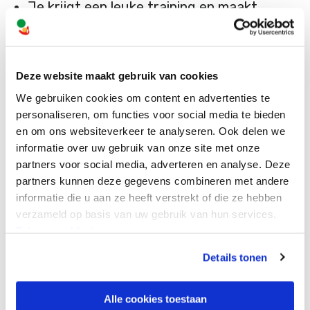
Je krijgt een leuke training en maakt
nieuwe vrienden!
Wil je meer informatie of wil je jouw kind
Deze website maakt gebruik van cookies
aanmelden? Klik dan snel op onderstaande
We gebruiken cookies om content en advertenties te
personaliseren, om functies voor social media te bieden
button.
en om ons websiteverkeer te analyseren. Ook delen we
informatie over uw gebruik van onze site met onze
partners voor social media, adverteren en analyse. Deze
Meer informatie
partners kunnen deze gegevens combineren met andere
informatie die u aan ze heeft verstrekt of die ze hebben
verzameld op basis van uw gebruik van hun services.
Privacyverklaring
Details tonen
Volg ons online
Alle cookies toestaan